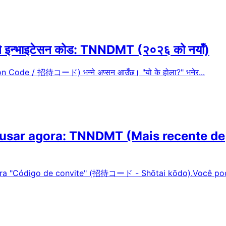
 सकिने इन्भाइटेसन कोड: TNNDMT (२०२६ को नयाँ)
nvitation Code / 招待コード) भन्ने अप्सन आउँछ। "यो के होला?" भनेर...
a usar agora: TNNDMT (Mais recente de
para "Código de convite" (招待コード - Shōtai kōdo).Você po