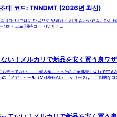
 코드: TNNDMT (2026년 최신)
니다. 너그러운 마음으로 양해해 주시면 감사하겠습니다.🙇‍♀️
'초대 코드(招待コード)'."이게 ...
てない！メルカリで新品を安く買う裏ワザ
にも売ってない…」「何店舗も回ったのに全部売り切れで買え
の「メディヒール（MEDIHEAL）」シリーズは、圧倒的なコ
売ってない！メルカリで新品を安く買う裏