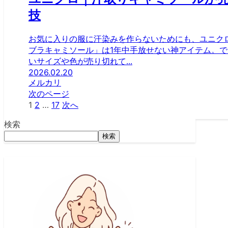
技
お気に入りの服に汗染みを作らないためにも、ユニク
ブラキャミソール」は1年中手放せない神アイテム。
いサイズや色が売り切れて...
2026.02.20
メルカリ
次のページ
1
2
…
17
次へ
検索
検索