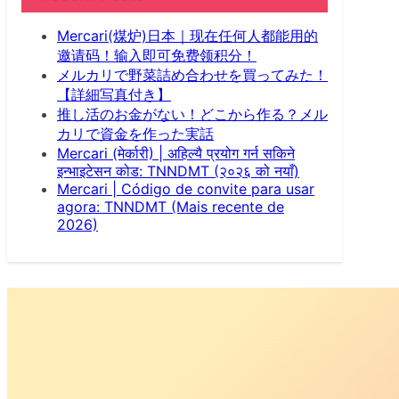
Mercari(煤炉)日本｜现在任何人都能用的
邀请码！输入即可免费领积分！
メルカリで野菜詰め合わせを買ってみた！
【詳細写真付き】
推し活のお金がない！どこから作る？メル
カリで資金を作った実話
Mercari (मेर्कारी) | अहिल्यै प्रयोग गर्न सकिने
इन्भाइटेसन कोड: TNNDMT (२०२६ को नयाँ)
Mercari | Código de convite para usar
agora: TNNDMT (Mais recente de
2026)