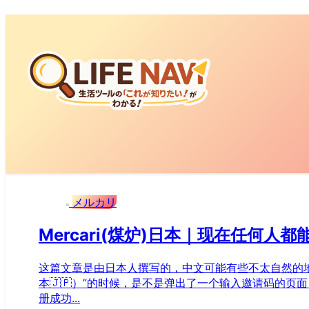
メルカリ
Mercari(煤炉)日本｜现在任何
这篇文章是由日本人撰写的，中文可能有些不太自然的地方，还
本🇯🇵）”的时候，是不是弹出了一个输入邀请码的页面
册成功...