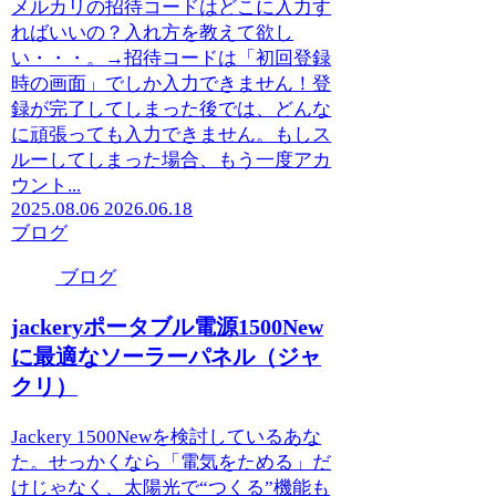
メルカリの招待コードはどこに入力す
ればいいの？入れ方を教えて欲し
い・・・。→招待コードは「初回登録
時の画面」でしか入力できません！登
録が完了してしまった後では、どんな
に頑張っても入力できません。もしス
ルーしてしまった場合、もう一度アカ
ウント...
2025.08.06
2026.06.18
ブログ
ブログ
jackeryポータブル電源1500New
に最適なソーラーパネル（ジャ
クリ）
Jackery 1500Newを検討しているあな
た。せっかくなら「電気をためる」だ
けじゃなく、太陽光で“つくる”機能も