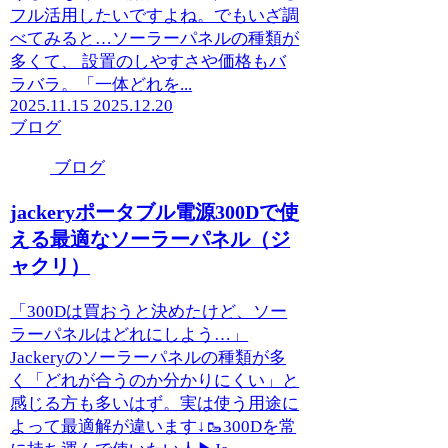
フル活用したいですよね。でもいざ調
べてみると…ソーラーパネルの種類が
多くて、 設置のしやすさや価格もバ
ラバラ。「一体どれを...
2025.11.15
2025.12.20
ブログ
ブログ
jackeryポータブル電源300Dで使
える最適なソーラーパネル（ジ
ャクリ）
「300Dは買おうと決めたけど、ソー
ラーパネルはどれにしよう…」
Jackeryのソーラーパネルの種類が多
く「どれが合うのか分かりにくい」と
感じる方も多いはず。実は使う用途に
よって最適解が違います↓🥾300Dを常