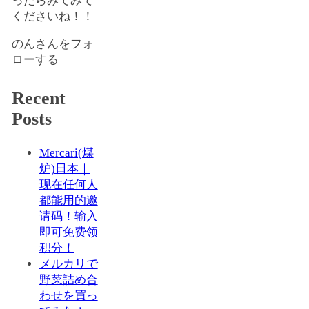
ったらみてみて
くださいね！！
のんさんをフォ
ローする
Recent
Posts
Mercari(煤
炉)日本｜
现在任何人
都能用的邀
请码！输入
即可免费领
积分！
メルカリで
野菜詰め合
わせを買っ