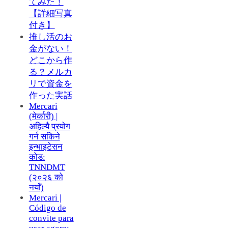
てみた！
【詳細写真
付き】
推し活のお
金がない！
どこから作
る？メルカ
リで資金を
作った実話
Mercari
(मेर्कारी) |
अहिल्यै प्रयोग
गर्न सकिने
इन्भाइटेसन
कोड:
TNNDMT
(२०२६ को
नयाँ)
Mercari |
Código de
convite para