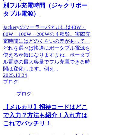
別フル充電時間（ジャクリポー
タブル電源）
Jackeryのソーラーパネルには40W・
80W・100W・200Wの４種類。実際充
電時間にはどのくらいの差があって、
どれを選べば快適にポータブル電源を
使えるか気になりますよね。ポータブ
ル電源の最大容量でフル充電できる時
間は変化します。例え...
2025.12.24
ブログ
ブログ
【メルカリ】招待コードはどこ
で入力？方法も紹介！入れ方は
これでバッチリ！