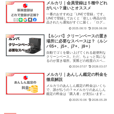
ためコピーして貼り付けるのが一番確実
メルカリ｜会員登録は５種中どれ
ブログ
です。そのまま登録画面の...
がいい？違いとオススメ
一番のおすすめは「LINEで登録」です。
LINEで登録しておくと「欲しい商品が出
品されたら通知がすぐに届く」「ログイ
ン情報を忘れてもログインできる」「ポ
2025.08.13
2026.06.06
イントがもらえるキャンペーン情報がチ
ェックしやすい」そして２段階認証で安
【ルンバ】クリーンベースの置き
ブログ
全面もバッチリと...
場所に必要なスペースは？（ルン
バi5+、j5+、j7+、j9+）
自動でゴミを吸い上げてくれる超便利な
クリーンベース。ただ、ちょっと気にな
るのが置き場所。実際どの程度のスペー
スが必要か気になるところです。そこで
2024.07.07
2026.03.07
必要なスペースを絵にしてみました！
【クリーンベースに必要なスペース】ク
メルカリ｜あんしん鑑定の料金を
ブログ
リーンベース自体を置く場...
徹底解説
メルカリのあんしん鑑定の料金はいくら
で、誰が払うの？→メルカリのあんしん
鑑定の料金は「購入者」が支払います。
商品カテゴリーごとに料金が決まってい
2025.10.06
2026.05.29
て以下の通り。【あんしん鑑定の料金】
スニーカー：1,900円（税込）※10万以上
の場合は無料ラグ...