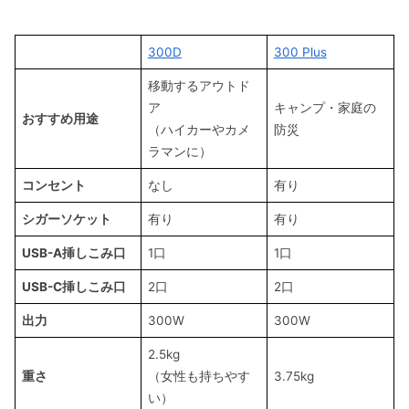
災害対策で選ぶなら300Dで十分
300D
300 Plus
まとめ｜“用途”に忠実に選べば後悔なし
移動するアウトド
ア
キャンプ・家庭の
おすすめ用途
（ハイカーやカメ
防災
ラマンに）
コンセント
なし
有り
シガーソケット
有り
有り
USB-A挿しこみ口
1口
1口
USB-C挿しこみ口
2口
2口
出力
300W
300W
2.5kg
重さ
（女性も持ちやす
3.75kg
い）