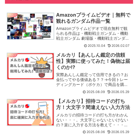
Amazonプライムビデオ｜無料で
ブログ
観れるガンダム作品一覧
Amazonプライムビデオで現在無料で観
られる作品は・機動戦士ガンダム・機動
戦士ガンダム 劇場版・機動戦士ガンダム
劇場版Ⅱ 哀・戦士編・機動戦士ガンダム
2025.10.04
2026.02.07
劇場版Ⅲ めぐりあい宇宙編・機動戦士ガ
ンダム ククルス・ドアンの島・機動戦士
メルカリ【あんしん鑑定の信頼
ブログ
ガンダム...
性】実際に使ってみた！偽物は届
くのか!?
実際あんしん鑑定って信用できるの？お
金払ってやる価値ある？？→今回トレー
ディングカード（ポケカ）で商品を購入
してみましたが、しっかり本物が届きま
2025.08.09
2026.05.29
した。届いた商品の状態からも、「これ
を使えば偽物が届く可能性を減らせる」
【メルカリ】招待コードの打ち
ブログ
と実感できるレベルでした...
方！大文字？間違えない入力方法
メルカリの招待コードの打ち方がわかん
ない・・・。大文字じゃないといけない
の？楽に入力する方法を教えて・・・！
→メルカリの招待コードは【すべて大文
2025.08.06
2026.05.29
字】で入力が必要です。入力ミス防止の