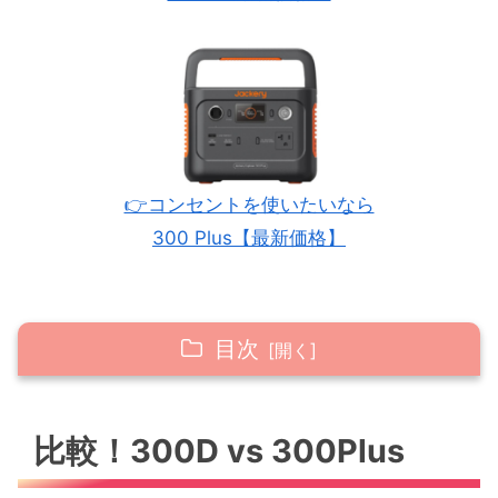
👉コンセントを使いたいなら
300 Plus【最新価格】
目次
比較！300D vs 300Plus
比較！300D vs 300Plus
どっちを買えばいいかはあなたの“使い方”で
選ぶ