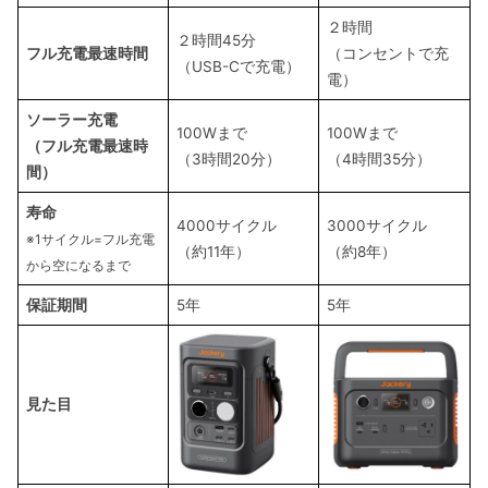
２時間
２時間45分
フル充電最速時間
（コンセントで充
（USB-Cで充電）
電）
ソーラー充電
100Wまで
100Wまで
（フル充電最速時
（3時間20分）
（4時間35分）
間）
寿命
4000サイクル
3000サイクル
※1サイクル=フル充電
（約11年）
（約8年）
から空になるまで
保証期間
5年
5年
見た目