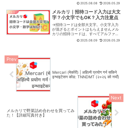
カウント状態によってはポイントがつか
2025.08.08
2026.05.29
ないケースがあります⇩❌招待者のアカウ
ントが停止状態❌招待者のアカウントの
メルカリ｜招待コード入力は大文
メルカリ
本人確認（書類提出）が...
字？小文字でもOK？入力注意点
→招待コードは全部大文字。小文字入力
が混ざるとポイントはもらえませんメル
カリの招待コードは、すべてアルファベ
ットの大文字で構成されています。大文
2025.08.09
2026.05.29
字と小文字はしっかり区別されるため、
小文字で入力してしまうと招待が成立せ
ず、ポイントもつきません...
Mercari (मेर्कारी) | अहिल्यै प्रयोग गर्न सकिने
इन्भाइटेसन कोड: TNNDMT (२०२६ को नयाँ)
メルカリで野菜詰め合わせを買ってみ
た！【詳細写真付き】