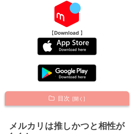
【
Download
】
目次
メルカリは推しかつと相性がイイ！
メルカリは推しかつと相性が
ランダムグッズで引いた「推し以外」
を譲って資金に変える