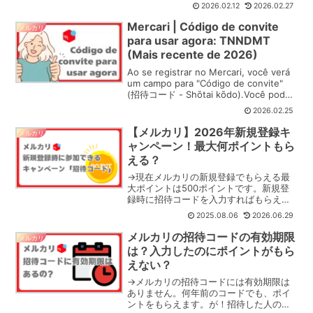
多いのではないでしょうか。全国にある
2026.02.12
2026.02.27
「ローソン」は、メルカリの発送にとて
も便利なスポットです。現地で専用の梱
Mercari | Código de convite
メルカリ
包資材を買えたり、送り状...
para usar agora: TNNDMT
(Mais recente de 2026)
Ao se registrar no Mercari, você verá
um campo para "Código de convite"
(招待コード - Shōtai kōdo).Você pode
pensar "O que é ...
2026.02.25
【メルカリ】2026年新規登録キ
メルカリ
ャンペーン！最大何ポイントもら
える？
→現在メルカリの新規登録でもらえる最
大ポイントは500ポイントです。新規登
録時に招待コードを入力すればもらえま
す。他のキャンペーンはメルカリを開始
2025.08.06
2026.06.29
してからの参加！初回登録時は招待コー
ドだけ入れておけば最大限お得な状態で
メルカリの招待コードの有効期限
メルカリ
のメルカリスタートです...
は？入力したのにポイントがもら
えない？
→メルカリの招待コードには有効期限は
ありません。何年前のコードでも、ポイ
ントをもらえます。が！招待した人のア