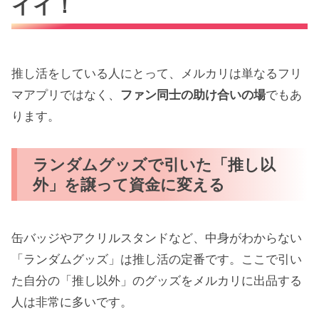
イイ！
過去の趣味グッズや着なくなった服は
立派な「推しへの投資」
推し活をしている人にとって、メルカリは単なるフリ
メルカリで売れやすいもの
マアプリではなく、
ファン同士の助け合いの場
でもあ
未開封品
ります。
限定品
数回しか使ってないもの
ランダムグッズで引いた「推し以
売上金は口座振り込みで現金にできる
外」を譲って資金に変える
メルカリを始める時のオススメ登録方法は
LINE
缶バッジやアクリルスタンドなど、中身がわからない
「ランダムグッズ」は推し活の定番です。ここで引い
招待コードの使い方と注意点
た自分の「推し以外」のグッズをメルカリに出品する
新規登録画面で入力
人は非常に多いです。
招待コード入力は後回しにできない点