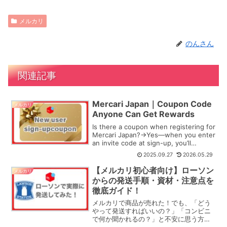
メルカリ
のんさん
関連記事
Mercari Japan｜Coupon Code
メルカリ
Anyone Can Get Rewards
Is there a coupon when registering for
Mercari Japan?→Yes—when you enter
an invite code at sign-up, you’ll
instantly rec...
2025.09.27
2026.05.29
【メルカリ初心者向け】ローソン
メルカリ
からの発送手順・資材・注意点を
徹底ガイド！
メルカリで商品が売れた！でも、「どう
やって発送すればいいの？」「コンビニ
で何か聞かれるの？」と不安に思う方も