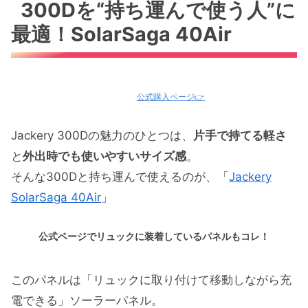
300Dを“持ち運んで使う人”に
SolarSaga 40Air
最適！SolarSaga 40Air
非常時・災害対策用に最適：SolarSaga
100W
Air100WよりSolarSaga100Wの方が⭕️
公式購入ページ👉
【結論】目的でパネルに迷わない！
Jackery 300Dの魅力のひとつは、
片手で持てる軽さ
と
外出時でも使いやすいサイズ感
。
そんな300Dと持ち運んで使えるのが、「
Jackery
SolarSaga 40Air
」
公式ページでリュックに装着しているパネルもコレ！
このパネルは「リュックに取り付けて移動しながら充
電できる」ソーラーパネル。