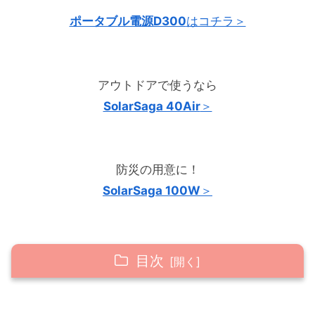
ポータブル電源D300
はコチラ＞
アウトドアで使うなら
SolarSaga 40Air
＞
防災の用意に！
SolarSaga 100W
＞
目次
300Dを“持ち運んで使う人”に最適！