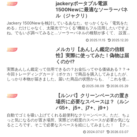
持っている可能性も高いのでおすすめ。
jackeryポータブル電源
ブログ
保護者の同意は必要ですが...
1500Newに最適なソーラーパネ
ル（ジャクリ）
Jackery 1500Newを検討しているあなた。せっかくなら「電気をた
める」だけじゃなく、太陽光で“つくる”機能もフル活用したいですよ
ね。でもいざ調べてみると…ソーラーパネルの種類が多くて、 設置
のしやすさや価格もバラバラ。「一体どれを...
2025.11.15
2025.12.20
メルカリ【あんしん鑑定の信頼
ブログ
性】実際に使ってみた！偽物は届
くのか!?
実際あんしん鑑定って信用できるの？お金払ってやる価値ある？？→
今回トレーディングカード（ポケカ）で商品を購入してみましたが、
しっかり本物が届きました。届いた商品の状態からも、「これを使え
ば偽物が届く可能性を減らせる」と実感できるレベルでした...
2025.08.09
2026.05.29
【ルンバ】クリーンベースの置き
ブログ
場所に必要なスペースは？（ルン
バi5+、j5+、j7+、j9+）
自動でゴミを吸い上げてくれる超便利なクリーンベース。ただ、ちょ
っと気になるのが置き場所。実際どの程度のスペースが必要か気にな
るところです。そこで必要なスペースを絵にしてみました！ 【クリ
ーンベースに必要なスペース】クリーンベース自体を置く場...
2024.07.07
2026.03.07