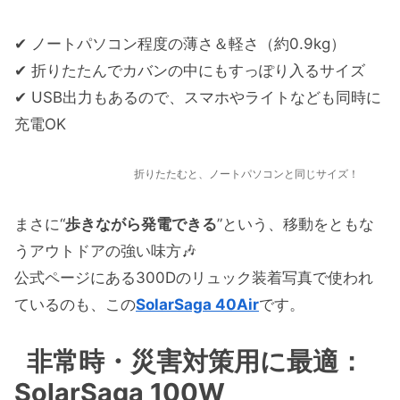
✔ ノートパソコン程度の薄さ＆軽さ（約0.9kg）
✔ 折りたたんでカバンの中にもすっぽり入るサイズ
✔ USB出力もあるので、スマホやライトなども同時に
充電OK
折りたたむと、ノートパソコンと同じサイズ！
まさに“
歩きながら発電できる
”という、移動をともな
うアウトドアの強い味方🎶
公式ページにある300Dのリュック装着写真で使われ
ているのも、この
SolarSaga 40Air
です。
非常時・災害対策用に最適：
SolarSaga 100W