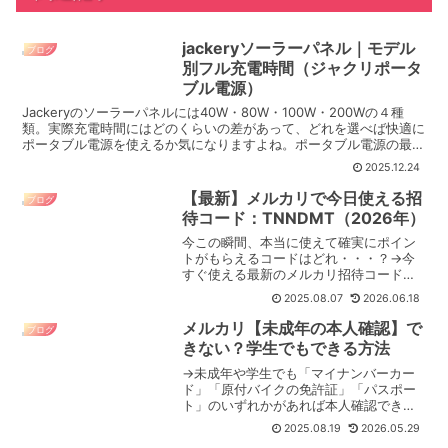
jackeryソーラーパネル｜モデル
ブログ
別フル充電時間（ジャクリポータ
ブル電源）
Jackeryのソーラーパネルには40W・80W・100W・200Wの４種
類。実際充電時間にはどのくらいの差があって、どれを選べば快適に
ポータブル電源を使えるか気になりますよね。ポータブル電源の最大
容量でフル充電できる時間は変化します。例え...
2025.12.24
【最新】メルカリで今日使える招
ブログ
待コード：TNNDMT（2026年）
今この瞬間、本当に使えて確実にポイン
トがもらえるコードはどれ・・・？→今
すぐ使える最新のメルカリ招待コードは
【TNNDMT】です！招待者のアカウント
2025.08.07
2026.06.18
がちゃんと稼働中でないとポイントはも
らえません。TNNDMTは稼働中なので確
メルカリ【未成年の本人確認】で
ブログ
実にポイントが受...
きない？学生でもできる方法
→未成年や学生でも「マイナンバーカー
ド」「原付バイクの免許証」「パスポー
ト」のいずれかがあれば本人確認できま
す。中でもマイナンバーカードなら発行
2025.08.19
2026.05.29
も無料で、親御さんに確認すればすでに