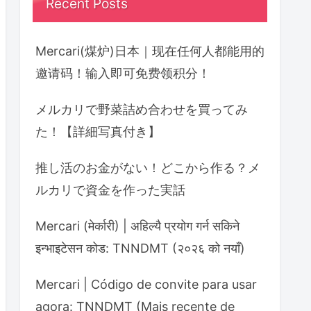
Recent Posts
Mercari(煤炉)日本｜现在任何人都能用的
邀请码！输入即可免费领积分！
メルカリで野菜詰め合わせを買ってみ
た！【詳細写真付き】
推し活のお金がない！どこから作る？メ
ルカリで資金を作った実話
Mercari (मेर्कारी) | अहिल्यै प्रयोग गर्न सकिने
इन्भाइटेसन कोड: TNNDMT (२०२६ को नयाँ)
Mercari | Código de convite para usar
agora: TNNDMT (Mais recente de