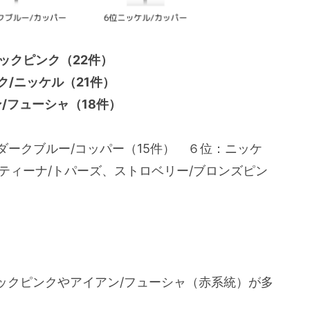
ックピンク（22件）
ク/ニッケル（21件）
/フューシャ（18件）
ダークブルー/コッパー（15件） ６位：ニッケ
パティーナ/トパーズ、ストロベリー/ブロンズピン
ックピンクやアイアン/フューシャ（赤系統）が多