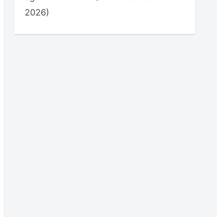
2026)