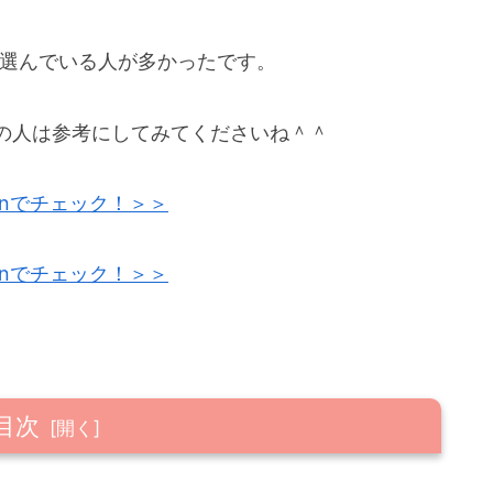
を選んでいる人が多かったです。
の人は参考にしてみてくださいね＾＾
onでチェック！＞＞
onでチェック！＞＞
目次
な色