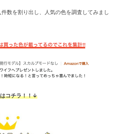
入件数を割り出し、人気の色を調査してみまし
はコチラ！！↓