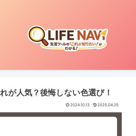
れが人気？後悔しない色選び！
2024.10.13
2025.04.25