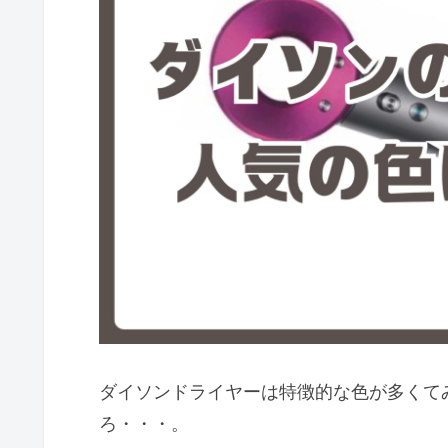
ダイソンドライヤーは特徴的な色が多くて
ろ・・・。