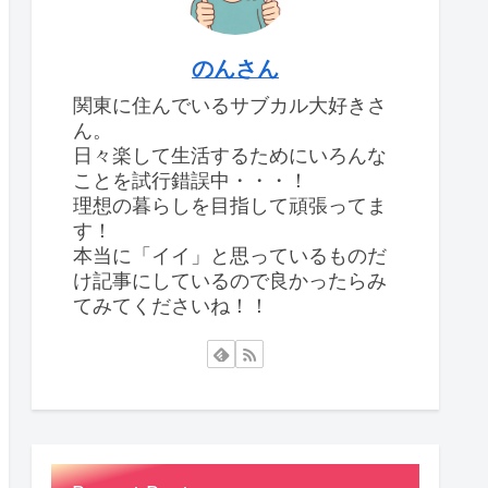
のんさん
関東に住んでいるサブカル大好きさ
ん。
日々楽して生活するためにいろんな
ことを試行錯誤中・・・！
理想の暮らしを目指して頑張ってま
す！
本当に「イイ」と思っているものだ
け記事にしているので良かったらみ
てみてくださいね！！