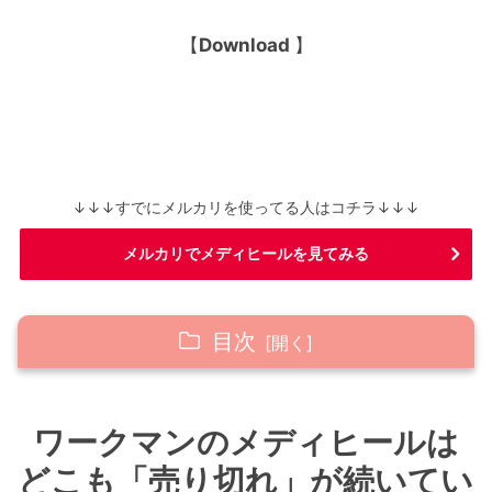
【
Download
】
↓↓↓すでにメルカリを使ってる人はコチラ↓↓↓
メルカリでメディヒールを見てみる
目次
ワークマンのメディヒールはどこも「売り切
ワークマンのメディヒールは
れ」が続いている
どこも「売り切れ」が続いてい
メルカリで「新品」を安く買う裏ワザ