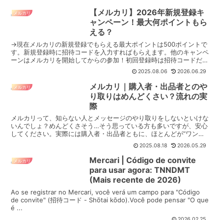
【メルカリ】2026年新規登録キ
メルカリ
ャンペーン！最大何ポイントもら
える？
→現在メルカリの新規登録でもらえる最大ポイントは500ポイントで
す。新規登録時に招待コードを入力すればもらえます。他のキャンペ
ーンはメルカリを開始してからの参加！初回登録時は招待コードだけ
入れておけば最大限お得な状態でのメルカリスタートです...
2025.08.06
2026.06.29
メルカリ｜購入者・出品者とのや
メルカリ
り取りはめんどくさい？流れの実
際
メルカリって、知らない人とメッセージのやり取りをしないといけな
いんでしょ？めんどくさそう…そう思っている方も多いですが、安心
してください。実際には購入者・出品者ともに、ほとんどが“ワンタ
ップで送れるテンプレメッセージ”で完結します。余計な挨...
2025.08.18
2026.05.29
Mercari | Código de convite
メルカリ
para usar agora: TNNDMT
(Mais recente de 2026)
Ao se registrar no Mercari, você verá um campo para "Código
de convite" (招待コード - Shōtai kōdo).Você pode pensar "O que
é ...
2026.02.25