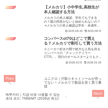
【メルカリ】小中学生,高校生が
メルカリ
本人確認する方法
メルカリの本人確認、学生でもできる
の？親の同意がないと始められないの？
→メルカリの本人確認は学生・未成年で
あっても1人で完了できます。メルカリの
2025.06.30
2025.08.15
本人確認は小中学生、高校生といった未
成年であっても▶︎パスポート▶︎マイナン
コンバースct70はどこで買え
メルカリ
バーカード▶︎原付・...
る？メルカリで割引して買う方法
スニーカー好きの間で絶大な人気を誇る
コンバースの「チャックテイラー
CT70」。現行のオールスターよりもクオ
リティが高く、ヴィンテージ感のあるデ
2026.02.15
2026.05.29
ザインと柔らかな履き心地が魅力ですよ
ね。でも、「靴屋を探しても全然売って
いない」「どこで買えるの...
ユニクロ｜汗取りキャミソールが売っ
てない！メルカリで新品を安く買う裏
技
메루카리｜지금 바로 사용할 수 있는
초대 코드: TNNDMT (2026년 최신)