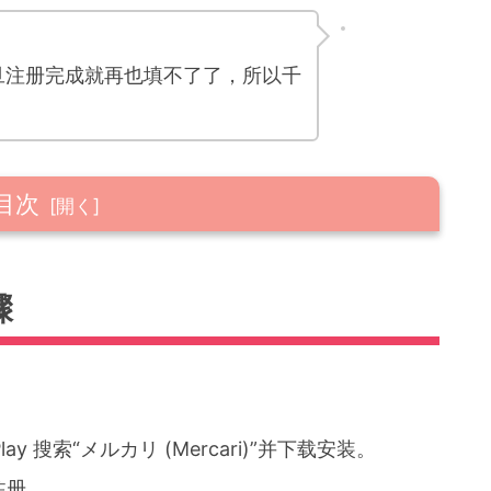
旦注册完成就再也填不了了，所以千
目次
骤
e Play 搜索“メルカリ (Mercari)”并下载安装。
号的邀请码”
注册。