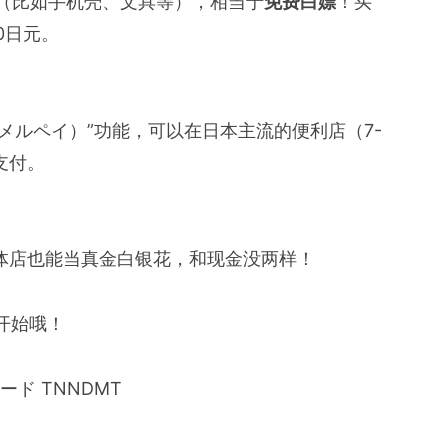
件（比如手机壳、文具等），相当于
免费白嫖
！买
0日元。
（メルペイ）”功能，可以在日本主流的便利店（7-
支付。
实体店也能当真金白银花，和现金没两样！
开始哦！