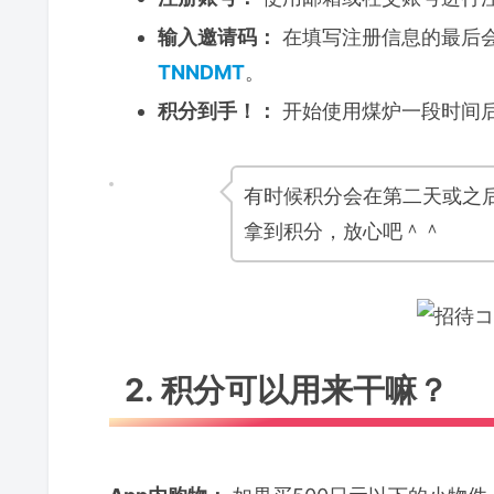
❷ 只有在“新注册时”才能填
输入邀请码：
在填写注册信息的最后会
❸ 输入错误会直接失效
TNNDMT
。
5. 除了邀请码，还有其他划算的注
积分到手！：
开始使用煤炉一段时间
6. 邀请码的有效期
有时候积分会在第二天或之
总结｜现在立刻填上邀请码吧！
拿到积分，放心吧＾＾
2. 积分可以用来干嘛？