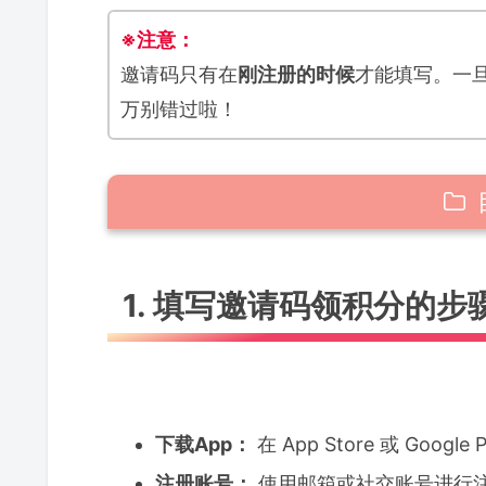
※注意：
邀请码只有在
刚注册的时候
才能填写。一
万别错过啦！
1. 填写邀请码领积分的步骤
1. 填写邀请码领积分的步
2. 积分可以用来干嘛？
3. 使用邀请码有风险吗？
4. 邀请码的注意事项
下载App：
在 App Store 或 Googl
❶ 必须使用“当前正常活跃账
注册账号：
使用邮箱或社交账号进行