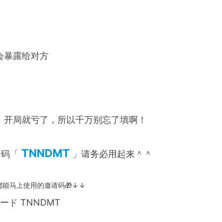
会暴露给对方
，开局就亏了，所以千万别忘了填啊！
TNNDMT
请码「
」请务必用起来＾＾
能马上使用的邀请码🎁↓↓