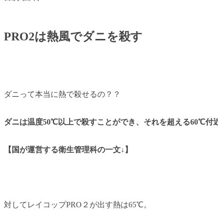
PRO2は熱風でダニを殺す
ダニって本当に熱で殺せるの？？
ダニは温度50℃以上で殺すことができ、それを超える60℃
【国が運営する衛生管理科の一文↓】
対してレイコップPRO２が出す熱は65℃。