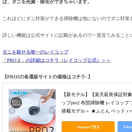
ば、ダニを死滅・除去ができちゃいます。
これほどにダニ対策ができる掃除機は他にないのでダニ対策を
詳しい機能は公式サイトに記載があるので一度見てみること
ダニを殺せる唯一のレイコップ
「PRO２」の詳細はコチラ（レイコップ公式）＞＞
【PRO2の各通販サイトの価格はコチラ↓】
【新モデル】【楽天延長保証対象
ップpro2 布団掃除機 レイコップ
搭載モデル＞ ★ふとん ベッド ハ
Amazonで見る
Yah