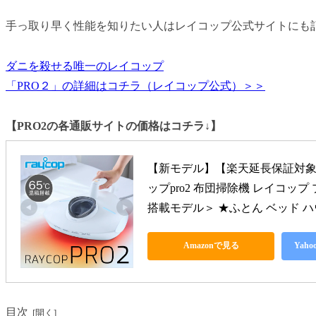
手っ取り早く性能を知りたい人はレイコップ公式サイトにも
ダニを殺せる唯一のレイコップ
「PRO２」の詳細はコチラ（レイコップ公式）＞＞
【PRO2の各通販サイトの価格はコチラ↓】
【新モデル】【楽天延長保証対象
ップpro2 布団掃除機 レイコップ
搭載モデル＞ ★ふとん ベッド ハ
Amazonで見る
Yah
目次