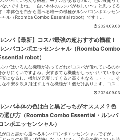
ルンバっていろんな機種、モデルがあるものの、色の展開って
少ないですよね。「白い本体のルンバが欲しい〜」と思ってる
方！本体色を白から選べる唯一の機種がルンバコンボエッセン
シャル（Roomba Combo Essential robot）です！...
2024.09.08
ルンバ【最新】コスパ最強の超おすすめ機種！
ルンバコンボエッセンシャル（Roomba Combo
Essential robot）
ルンバはいろんな機種があってどれがコスパが優れているのか
分かりにくいですよね。安すぎても機能がしっかりいているか
不安になるし、機能が充実してくると高くもなるし・・・。そ
んな不安を吹き飛ばすような機種が１個だけあります。コスパ
最強のルンバは「...
2024.09.03
ルンバ本体の色は白と黒どっちがオススメ？色
の選び方（Roomba Combo Essential・ルンバ
コンボエッセンシャル）
色が白と黒から選べるルンバコンボエッセンシャルですが、
「どっちの色買えば後悔しないんだ？」「自分の家においた時