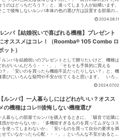
合うのはどっちだろう？」と、迷ってしまう人が結構います。
そこで後悔しないルンバ本体の色の選び方は設置する部屋のフ
ローリングに合わせ...
2024.08.11
ルンバ【結婚祝いで喜ばれる機種】プレゼント
にオススメはコレ！（Roomba® 105 Combo ロ
ボット）
「ルンバを結婚祝いのプレゼントとして贈りたいけど、機種は
どれがいいんだろう・・・。」「そもそも予算的に買える
の？」「安いのを買ったら機能不足だったりしない？」と、機
種選びにいろんな疑問や不安が出てくると思います。 いろん
な機種の中、結婚祝い...
2024.07.02
【ルンバ】一人暮らしにはどれがいい？オスス
メの機種はコレ!!後悔しない機種選び
一人暮らしの部屋でルンバを購入するときに、「騒音で近隣に
迷惑がかからないか」「多機能すぎるものを買ってムダなコス
トを使ってしまわないか」「安いものを買って自分の要求を満
たせていなかったら心配・・・。」といろんな不安があると思