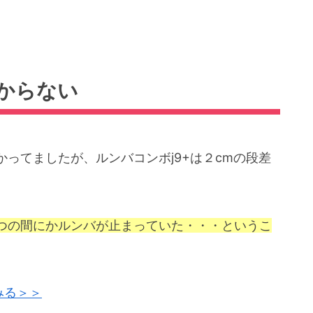
からない
ってましたが、ルンバコンボj9+は２cmの段差
つの間にかルンバが止まっていた・・・というこ
みる＞＞