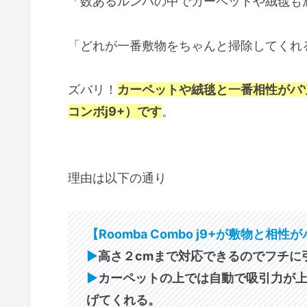
「数あるルンバの中でカーペットや絨毯も
「どれが一番敷物をちゃんと掃除してく
ズバリ！
カーペットや絨毯と一番相性がバツグン
コンボj9+）です
。
理由は以下の通り
【Roomba Combo j9+が敷物と相
▶︎
高さ２cmまで対応できるのでフチに
▶︎
カーペットの上では自動で吸引力が
げてくれる。