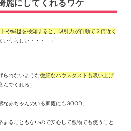
綺麗にしてくれるワケ
えて敷物を濡らさない
ットや絨毯を検知すると、吸引力が自動で２倍近く
い場合
ていうらしい・・・！）
げられないような
微細なハウスダストも吸い上げ
込んでくれる）
感な赤ちゃんのいる家庭にもGOOD。
絡まることもないので安心して敷物でも使うこと