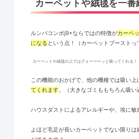
カーペットや絨毯を一番
掃除機がけと水拭きを自動で切り替
カーペットの縁に引っかからない
ルンバコンボj9+ならではの特徴が
カーペ
水拭き機能や自動ゴミ回収がいらな
になる
という点！（カーペットブーストっ
まとめ
カーペットや絨毯の上ではグォーーーッと吸ってくれる！
この機能のおかげで、他の機種では吸い上
てくれます
。（大きなゴミももちろん吸い
ハウスダストによるアレルギーや、埃に敏
よほど毛足が長いカーペットでない限りは