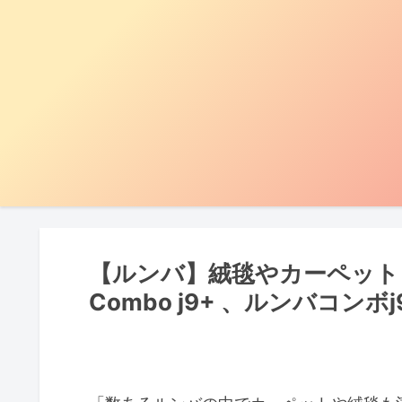
【ルンバ】絨毯やカーペットも
Combo j9+ 、ルンバコンボj