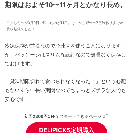
期限はおよそ10〜11ヶ月とかなり
長め
。
注文したのが9月9日で届いたのが11日。そこから翌年の7月終わりまでが
賞味期限でした！
冷凍保存が前提なので冷凍庫を使うことになります
が、パッケージはスリムな設計なので無理なく保存し
ておけます。
「賞味期限切れて食べられなくなった！」という心配
もないくらい長い期間なのでちょっとズボラな人でも
安心です。
初回2300円OFF
でスタートできるページは👇
DELIPICKS定期購入