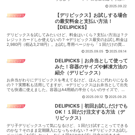
ていた1人だった。でも実際に利用してみ
2025.09.22
たらむしろコスパがいいと感じる。理由
は「味」「満足感」「5分で用意できる手
【デリピックス】お試しする場合
デリピックス
軽さ」、そして...
の最安料金と支払い方法！
【DELIPICKS】
デリピックスを試してみたいけど、料金はいくら？支払い方法は？ク
レジットカードしか使えないの？→デリピックス最安のお試し料金は
2,980円（税込3,218円）。お試し専用ページから「１回だけの買い
切り」で買うことができます↓→支払い方法は ...
2025.09.05
2025.09.14
DELIPICKS｜お弁当として使って
デリピックス
みた！容器のサイズや解凍方法の
紹介（デリピックス）
お弁当がわりにデリピックスを考えてるけど、ほんとに代わりになる
の？？実際私も活用してますが、→デリピックスはお弁当として出先
でも快適に使えました。容器はA4用紙の半分くらいのサイズで、通
勤カバンやリュックの隙間にスッと収まります↓容器本体は...
2025.09.12
2025.09.25
DELIPICKS｜初回お試しだけでも
デリピックス
OK！１回だけ注文する方法（デ
リピックス）
デリ子デリピックスって気になるけど、１回だけ試すことってできる
のかな？そのまま定期購入になっちゃわない？→デリピックスお試し
ページの「お試しセット」なら１回だけのお試し注文ができます。お