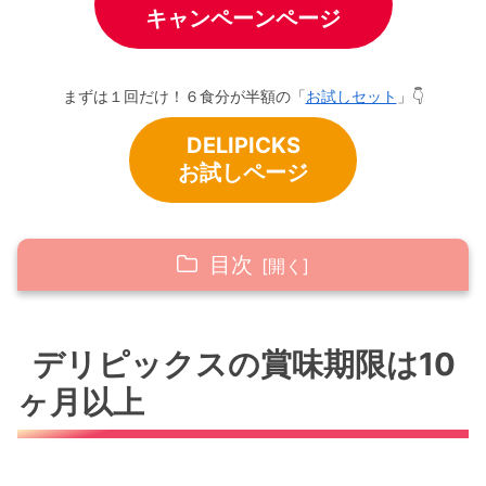
キャンペーンページ
まずは１回だけ！６食分が半額の「
お試しセット
」👇
DELIPICKS
お試しページ
目次
デリピックスの賞味期限は10ヶ月以上
デリピックスの賞味期限は10
保存は冷凍で
ヶ月以上
冷凍庫にすんなり入って場所に困らない
まとめ｜賞味期限は10ヶ月以上！