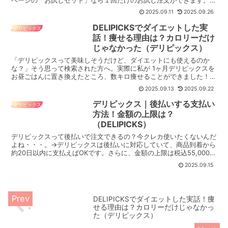
試しページにもメニューが載ってますよ👉今日注文すれば最...
2025.09.11
2025.09.26
DELIPICKSでダイエットした実
デリピックス
話！痩せる理由は？カロリーだけ
じゃなかった（デリピックス）
「デリピックスって美味しそうだけど、ダイエットにも使えるのか
な？」そう思って検索された方へ。実際に私が 1ヶ月デリピックスを
お昼ごはんに置き換えたところ、数キロ痩せることができました！
カロリーが低い（１食なんと200〜400kcal程度）...
2025.09.13
2025.09.22
デリピックス｜後払いする支払い
デリピックス
方法！金額の上限は？
（DELIPICKS）
デリピックスって後払いで注文できるの？今クレカ使いたくないんだ
よね・・・。→デリピックスは後払いに対応していて、商品到着から
約20日以内に支払えばOKです。さらに、金額の上限は税込55,000円
まで。つまり1食あたり660円のデリピックスな...
2025.09.15
DELIPICKSでダイエットした実話！痩
せる理由は？カロリーだけじゃなかっ
た（デリピックス）