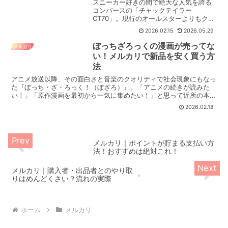
スニーカー好きの間で絶大な人気を誇る
コンバースの「チャックテイラー
CT70」。現行のオールスターよりもクオ
リティが高く、ヴィンテージ感のあるデ
2026.02.15
2026.05.29
ザインと柔らかな履き心地が魅力ですよ
ね。でも、「靴屋を探しても全然売って
ぼっちざろっくの漫画が売ってな
メルカリ
いない」「どこで買えるの...
い！メルカリで新品を安く買う方
法
アニメ放送以降、その面白さと音楽のクオリティで社会現象にもなっ
た『ぼっち・ざ・ろっく！（ぼざろ）』。「アニメの続きが読みた
い！」「原作漫画を最初から一気に集めたい！」と思って近所の本屋
さんに行っても、棚がすっからかんで全然売っていない…と絶...
2026.02.18
メルカリ｜ポイントが貯まる支払い方
法！おすすめは絶対これ！
メルカリ｜購入者・出品者とのやり取
りはめんどくさい？流れの実際
ホーム
メルカリ