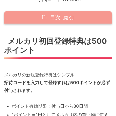
目次
メルカリ初回登録特典は500ポイント
メルカリ初回登録特典は500
500ポイントでできること
ポイント
他のキャンペーンやクーポンとの関係
知らない人のコードでもいいの？
メルカリの新規登録特典はシンプル。
まとめ｜得して始めたいなら忘れずにコード
招待コードを入力して登録すれば500ポイントが必ず
を入力
付与
されます。
ポイント有効期限：付与日から30日間
1ポイント＝1円としてメルカリ内の買い物に使え