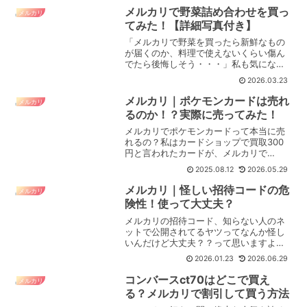
メルカリで野菜詰め合わせを買っ
メルカリ
てみた！【詳細写真付き】
「メルカリで野菜を買ったら新鮮なもの
が届くのか、料理で使えないくらい傷ん
でたら後悔しそう・・・」私も気になっ
てたので、実際にメルカリで野菜を買っ
2026.03.23
てみました！今回買ったのがこちら⇩房総
市場さんの出品「当日採れたて」に惹か
メルカリ｜ポケモンカードは売れ
メルカリ
れましたそして実際に届...
るのか！？実際に売ってみた！
メルカリでポケモンカードって本当に売
れるの？私はカードショップで買取300
円と言われたカードが、メルカリで
2,300円で売れたことがあります。→売れ
2025.08.12
2026.05.29
ます。しかもカードショップの買取より
も高く売れました。私はカードショップ
メルカリ｜怪しい招待コードの危
メルカリ
で買取300円と言わ...
険性！使って大丈夫？
メルカリの招待コード、知らない人のネ
ットで公開されてるヤツってなんか怪し
いんだけど大丈夫？？って思いますよ
ね。メルカリの招待コードでちょっとで
2026.01.23
2026.06.29
も「怪しい」「ん？」と感じたら使わな
い方がいいかもしれません。招待コード
コンバースct70はどこで買え
メルカリ
の制度自体、完全匿名性でア...
る？メルカリで割引して買う方法