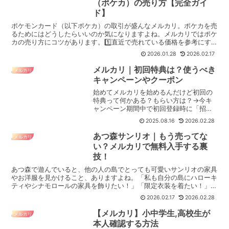
（ポケカ）の売り方【完全ガイ
ド】
ポケモンカード（以下ポケカ）の取引が盛んなメルカリ。ポケカを売
るためにはどうしたらいいのか気になりますよね。メルカリではポケ
カの売り方にコツがあります。1️⃣直近で売れている価格を参考にす
る2️⃣同じカードで過去売れたものを探して「コピーし...
2026.01.28
2026.02.17
メルカリ｜初回特典は？使うべき
メルカリ
キャンペーンやクーポン
始めてメルカリを始めるんだけど初回の
特典って何かある？もらい方は？→今キ
ャンペーン期間中で初回登録時に「招待
コード：TNNDMT」を入力すれば初回特
2025.08.16
2026.02.28
典の1,000円分のポイントがもらえます。
【初回特典である「招待コード」の入力
あつ森サンリオ｜もう売ってな
メルカリ
画面】登録のタ...
い？メルカリで無料入手する裏
技！
あつ森で遊んでいると、他の人の島でとっても可愛いサンリオの家具
やお洋服を見かけること、ありますよね。「私も自分の島にハローキ
ティやシナモロールの家具を飾りたい！」「限定衣装を着たい！」と
思ってamiiboカードを探しに出かけても、コンビニや...
2026.02.17
2026.02.28
【メルカリ】小中学生,高校生が
メルカリ
本人確認する方法