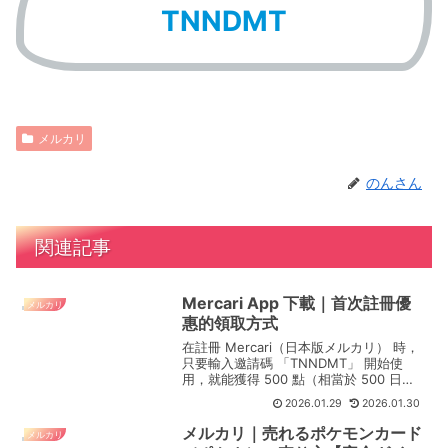
TNNDMT
メルカリ
のんさん
関連記事
Mercari App 下載｜首次註冊優
メルカリ
惠的領取方式
在註冊 Mercari（日本版メルカリ） 時，
只要輸入邀請碼 「TNNDMT」 開始使
用，就能獲得 500 點（相當於 500 日圓
的購物點數） 🎁輸入後再開始使用真的很
2026.01.29
2026.01.30
划算喔＾＾ function copyTNNDMT() {
navig...
メルカリ｜売れるポケモンカード
メルカリ