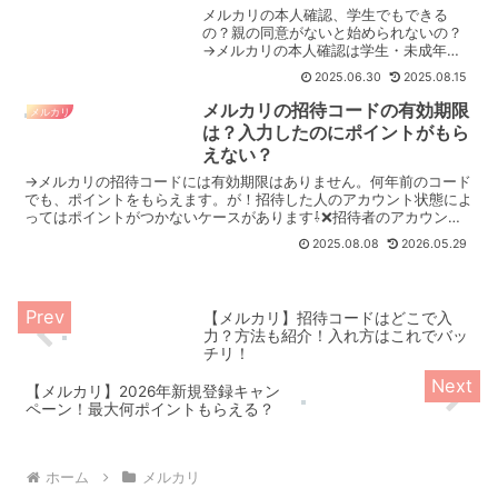
メルカリの本人確認、学生でもできる
の？親の同意がないと始められないの？
→メルカリの本人確認は学生・未成年で
あっても1人で完了できます。メルカリの
2025.06.30
2025.08.15
本人確認は小中学生、高校生といった未
成年であっても▶︎パスポート▶︎マイナン
メルカリの招待コードの有効期限
メルカリ
バーカード▶︎原付・...
は？入力したのにポイントがもら
えない？
→メルカリの招待コードには有効期限はありません。何年前のコード
でも、ポイントをもらえます。が！招待した人のアカウント状態によ
ってはポイントがつかないケースがあります⇩❌招待者のアカウント
が停止状態❌招待者のアカウントの本人確認（書類提出）が...
2025.08.08
2026.05.29
【メルカリ】招待コードはどこで入
力？方法も紹介！入れ方はこれでバッ
チリ！
【メルカリ】2026年新規登録キャン
ペーン！最大何ポイントもらえる？
ホーム
メルカリ