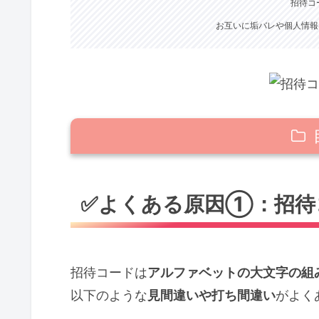
招待コ
お互いに垢バレや個人情報
✅よくある原因①：招待コードの入
✅よくある原因①：招待
✅よくある原因②：あなた or 相
あなた（使う側）の場合：
相手（コード発行者）の場合：
招待コードは
アルファベットの大文字の組
✅よくある原因③：相手のアカウン
以下のような
見間違いや打ち間違い
がよく