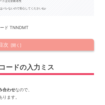
ードは完全匿名性
はバレないので安心してくださいね♪
目次
力ミス
コードの入力ミス
手が「本人確認」をしていない
み合わせ
なので、
トが停止している
あります。