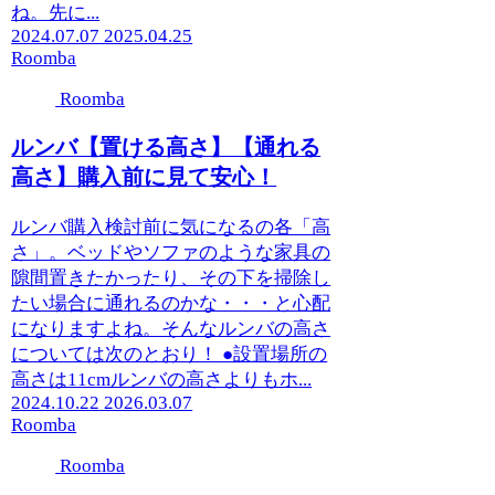
ね。先に...
2024.07.07
2025.04.25
Roomba
Roomba
ルンバ【置ける高さ】【通れる
高さ】購入前に見て安心！
ルンバ購入検討前に気になるの各「高
さ」。ベッドやソファのような家具の
隙間置きたかったり、その下を掃除し
たい場合に通れるのかな・・・と心配
になりますよね。そんなルンバの高さ
については次のとおり！ ●設置場所の
高さは11cmルンバの高さよりもホ...
2024.10.22
2026.03.07
Roomba
Roomba