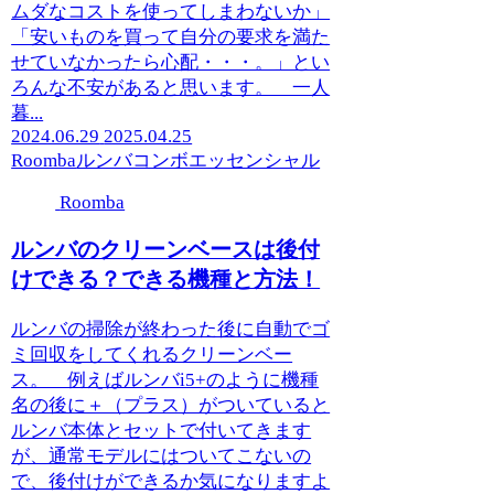
ムダなコストを使ってしまわないか」
「安いものを買って自分の要求を満た
せていなかったら心配・・・。」とい
ろんな不安があると思います。 一人
暮...
2024.06.29
2025.04.25
Roomba
ルンバコンボエッセンシャル
Roomba
ルンバのクリーンベースは後付
けできる？できる機種と方法！
ルンバの掃除が終わった後に自動でゴ
ミ回収をしてくれるクリーンベー
ス。 例えばルンバi5+のように機種
名の後に＋（プラス）がついていると
ルンバ本体とセットで付いてきます
が、通常モデルにはついてこないの
で、後付けができるか気になりますよ