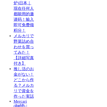
炉)日本｜
现在任何人
都能用的邀
请码！输入
即可免费领
积分！
メルカリで
野菜詰め合
わせを買っ
てみた！
【詳細写真
付き】
推し活のお
金がない！
どこから作
る？メルカ
リで資金を
作った実話
Mercari
(मेर्कारी) |