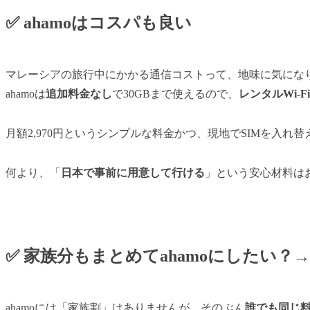
✅ ahamoはコスパも良い
マレーシアの旅行中にかかる通信コストって、地味に気にな
ahamoは
追加料金なし
で30GBまで使えるので、
レンタルWi-
月額2,970円というシンプルな料金かつ、現地でSIMを入
何より、「
日本で事前に用意して行ける
」という安心材料は
✅ 家族分もまとめてahamoにしたい？
ahamoには「家族割」はありませんが、そのぶん
誰でも同じ