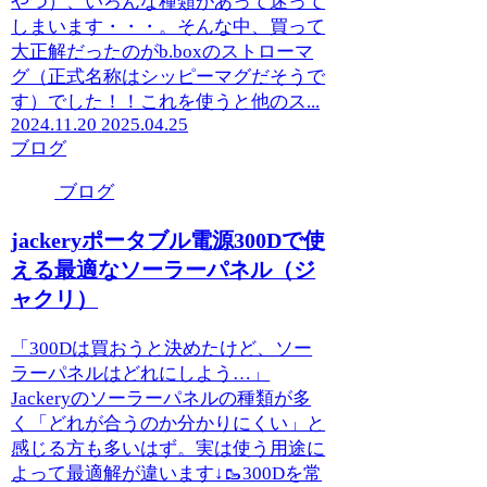
やつ）、いろんな種類があって迷って
しまいます・・・。そんな中、買って
大正解だったのがb.boxのストローマ
グ（正式名称はシッピーマグだそうで
す）でした！！これを使うと他のス...
2024.11.20
2025.04.25
ブログ
ブログ
jackeryポータブル電源300Dで使
える最適なソーラーパネル（ジ
ャクリ）
「300Dは買おうと決めたけど、ソー
ラーパネルはどれにしよう…」
Jackeryのソーラーパネルの種類が多
く「どれが合うのか分かりにくい」と
感じる方も多いはず。実は使う用途に
よって最適解が違います↓🥾300Dを常