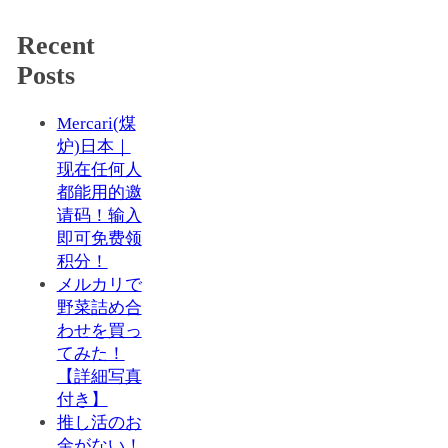
Recent
Posts
Mercari(煤
炉)日本｜
现在任何人
都能用的邀
请码！输入
即可免费领
积分！
メルカリで
野菜詰め合
わせを買っ
てみた！
【詳細写真
付き】
推し活のお
金がない！