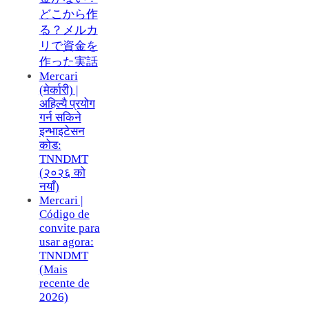
どこから作
る？メルカ
リで資金を
作った実話
Mercari
(मेर्कारी) |
अहिल्यै प्रयोग
गर्न सकिने
इन्भाइटेसन
कोड:
TNNDMT
(२०२६ को
नयाँ)
Mercari |
Código de
convite para
usar agora:
TNNDMT
(Mais
recente de
2026)