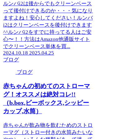
ルンバi2は後からでもクリーンベース
って後付けできるのか・・・気になり
ますよね！安心してください！ルンバ
i2はクリーンベースを後付けできます
^^ルンバi2をすでに持ってる人はご安
心〜！！方法はAmazon他通販サイト
でクリーンベース単体を買...
2024.10.18
2025.04.25
ブログ
ブログ
赤ちゃんの初めてのストローマ
グ！オススメは絶対コレ!!
（b.box,ビーボックス,シッピー
カップ,水筒）
赤ちゃんが飲み物を飲むためのストロ
ーマグ（ストロー付きの水筒みたいな