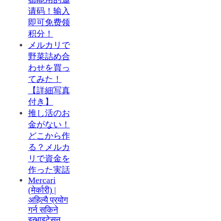
请码！输入
即可免费领
积分！
メルカリで
野菜詰め合
わせを買っ
てみた！
【詳細写真
付き】
推し活のお
金がない！
どこから作
る？メルカ
リで資金を
作った実話
Mercari
(मेर्कारी) |
अहिल्यै प्रयोग
गर्न सकिने
इन्भाइटेसन