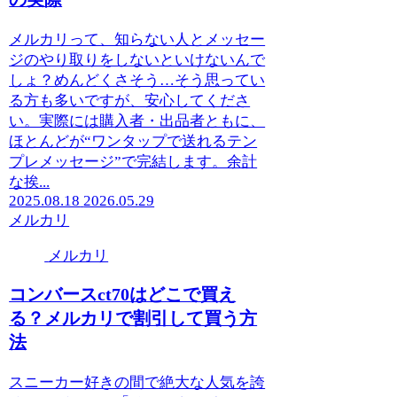
メルカリって、知らない人とメッセー
ジのやり取りをしないといけないんで
しょ？めんどくさそう…そう思ってい
る方も多いですが、安心してくださ
い。実際には購入者・出品者ともに、
ほとんどが“ワンタップで送れるテン
プレメッセージ”で完結します。余計
な挨...
2025.08.18
2026.05.29
メルカリ
メルカリ
コンバースct70はどこで買え
る？メルカリで割引して買う方
法
スニーカー好きの間で絶大な人気を誇