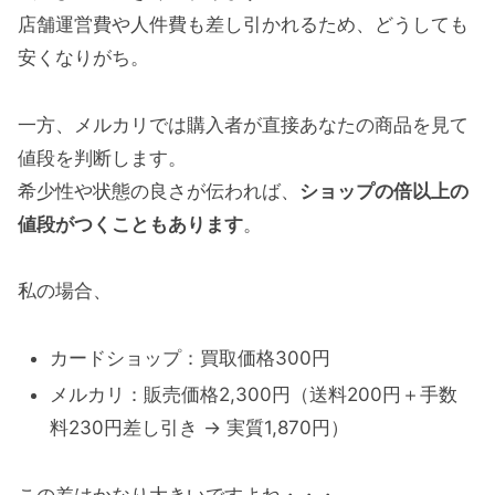
店舗運営費や人件費も差し引かれるため、どうしても
「メルカリだと損する！」というサイトはち
安くなりがち。
ょっと注意
新規登録時は招待コード利用でポイントが入
一方、メルカリでは購入者が直接あなたの商品を見て
る
値段を判断します。
希少性や状態の良さが伝われば、
ショップの倍以上の
まとめ｜まずはメルカリで出品してみること
値段がつくこともあります
。
が大事
私の場合、
カードショップ：買取価格300円
メルカリ：販売価格2,300円（送料200円＋手数
料230円差し引き → 実質1,870円）
この差はかなり大きいですよね・・・。