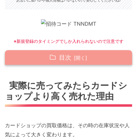
お互いに垢バレや個人情報はバレないので安心してくださいね♪
※新規登録のタイミングでしか入れられないので注意です
目次
実際に売ってみたらカードショップより高く
実際に売ってみたらカードシ
売れた理由
ョップより高く売れた理由
売れやすくなるコツ
相場をチェックするコツ（売れない時の対処
法）
カードショップの買取価格は、その時の在庫状況や人
こんなカードは要チェック！
気によって大きく変わります。