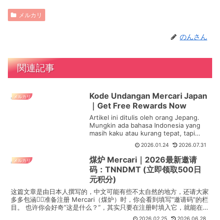
メルカリ
のんさん
関連記事
Kode Undangan Mercari Japan
メルカリ
｜Get Free Rewards Now
Artikel ini ditulis oleh orang Jepang.
Mungkin ada bahasa Indonesia yang
masih kaku atau kurang tepat, tapi
saya sudah b...
2026.01.24
2026.07.31
煤炉 Mercari｜2026最新邀请
メルカリ
码：TNNDMT (立即领取500日
元积分)
这篇文章是由日本人撰写的，中文可能有些不太自然的地方，还请大家
多多包涵🙇‍♀️准备注册 Mercari（煤炉）时，你会看到填写“邀请码”的栏
目。 也许你会好奇“这是什么？”，其实只要在注册时填入它，就能在
完成后获得价值 500 日元的积分，...
2026.02.25
2026.06.28