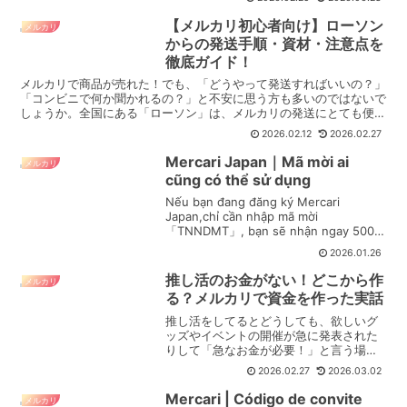
【メルカリ初心者向け】ローソン
メルカリ
からの発送手順・資材・注意点を
徹底ガイド！
メルカリで商品が売れた！でも、「どうやって発送すればいいの？」
「コンビニで何か聞かれるの？」と不安に思う方も多いのではないで
しょうか。全国にある「ローソン」は、メルカリの発送にとても便利
なスポットです。現地で専用の梱包資材を買えたり、送り状...
2026.02.12
2026.02.27
Mercari Japan｜Mã mời ai
メルカリ
cũng có thể sử dụng
Nếu bạn đang đăng ký Mercari
Japan,chỉ cần nhập mã mời
「TNNDMT」, bạn sẽ nhận ngay 500
yên điểm thưởng để bắt đầu mua
2026.01.26
sắm...
推し活のお金がない！どこから作
メルカリ
る？メルカリで資金を作った実話
推し活をしてるとどうしても、欲しいグ
ッズやイベントの開催が急に発表された
りして「急なお金が必要！」と言う場面
に直面しますよね。こう言う場面で私は
2026.02.27
2026.03.02
メルカリで乗り切ってきました！とある
コンテンツが周年記念ということもあり
Mercari | Código de convite
メルカリ