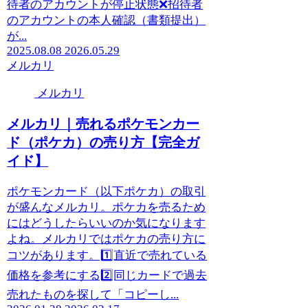
待者のアカウントが停止状態❌招待者
のアカウントの本人確認（書類提出）
が...
2025.08.08
2026.05.29
メルカリ
メルカリ
メルカリ｜売れるポケモンカー
ド（ポケカ）の売り方【完全ガ
イド】
ポケモンカード（以下ポケカ）の取引
が盛んなメルカリ。ポケカを売るため
にはどうしたらいいのか気になります
よね。メルカリではポケカの売り方に
コツがあります。1️⃣直近で売れている
価格を参考にする2️⃣同じカードで過去
売れたものを探して「コピーし...