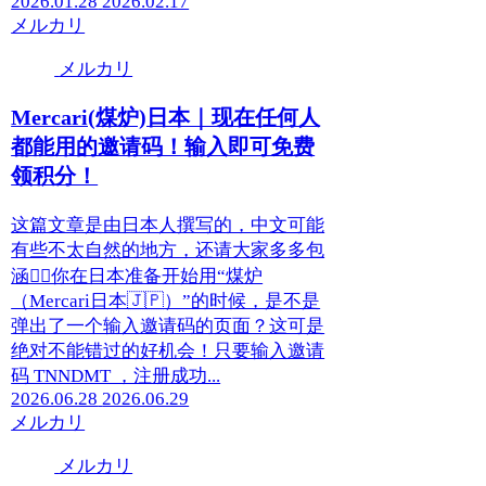
2026.01.28
2026.02.17
メルカリ
メルカリ
Mercari(煤炉)日本｜现在任何人
都能用的邀请码！输入即可免费
领积分！
这篇文章是由日本人撰写的，中文可能
有些不太自然的地方，还请大家多多包
涵🙇‍♀️你在日本准备开始用“煤炉
（Mercari日本🇯🇵）”的时候，是不是
弹出了一个输入邀请码的页面？这可是
绝对不能错过的好机会！只要输入邀请
码 TNNDMT ，注册成功...
2026.06.28
2026.06.29
メルカリ
メルカリ