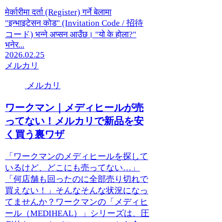
मेर्कारीमा दर्ता (Register) गर्ने बेलामा
"इन्भाइटेसन कोड" (Invitation Code / 招待
コード) भन्ने अप्सन आउँछ। "यो के होला?"
भनेर...
2026.02.25
メルカリ
メルカリ
ワークマン｜メディヒールが売
ってない！メルカリで新品を安
く買う裏ワザ
「ワークマンのメディヒールを探して
いるけど、どこにも売ってない…」
「何店舗も回ったのに全部売り切れで
買えない！」そんなそんな状況になっ
てませんか？ワークマンの「メディヒ
ール（MEDIHEAL）」シリーズは、圧