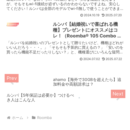
が、そもそもwi-fi接続が必ずいるのかわからないですよね。安心し
てください！ルンバは全部のモデルでwi-fi無しで使うことができま
す！ 【新型のルンバは「電源ボタン」を押せば...
2024.10.19
2025.07.20
ルンバ【結婚祝いで喜ばれる機
Roomba
種】プレゼントにオススメはコ
レ！（Roomba® 105 Combo ロ
ボット）
「ルンバを結婚祝いのプレゼントとして贈りたいけど、機種はどれが
いいんだろう・・・。」「そもそも予算的に買えるの？」「安いのを
買ったら機能不足だったりしない？」と、機種選びにいろんな疑問や
不安が出てくると思います。 いろんな機種の中、結婚祝い...
2024.07.02
2025.07.22
ahamo【海外で30GBを超えたら】追
加料金や高額請求は？
ルンバ【5年保証は必要か】つけるべ
き人はこんな人
ホーム
Roomba