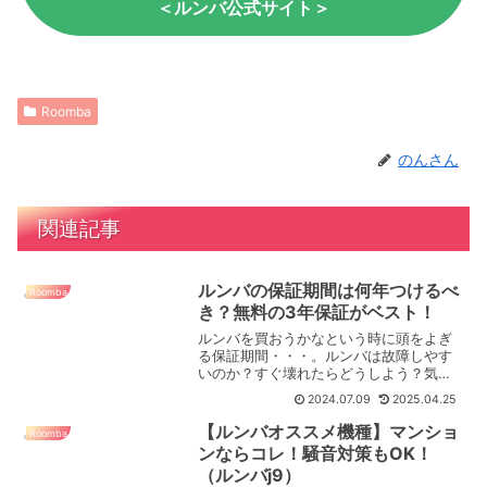
＜ルンバ公式サイト＞
Roomba
のんさん
関連記事
ルンバの保証期間は何年つけるべ
Roomba
き？無料の3年保証がベスト！
ルンバを買おうかなという時に頭をよぎ
る保証期間・・・。ルンバは故障しやす
いのか？すぐ壊れたらどうしよう？気に
なって保証をつけるか迷っちゃうと思い
2024.07.09
2025.04.25
ます。 ルンバは機械製品なので故障す
ることはあります。なので保証はつけて
【ルンバオススメ機種】マンショ
Roomba
おいた方が◎。ただ、お金...
ンならコレ！騒音対策もOK！
（ルンバj9）