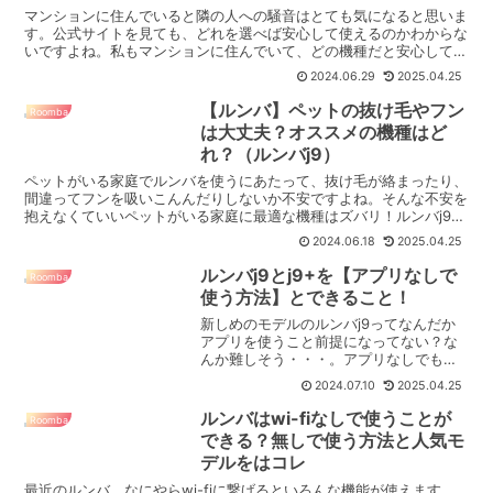
マンションに住んでいると隣の人への騒音はとても気になると思いま
す。公式サイトを見ても、どれを選べば安心して使えるのかわからな
いですよね。私もマンションに住んでいて、どの機種だと安心して使
えるのか調査をしてみました。調査の結果、マンションに住...
2024.06.29
2025.04.25
【ルンバ】ペットの抜け毛やフン
Roomba
は大丈夫？オススメの機種はど
れ？（ルンバj9）
ペットがいる家庭でルンバを使うにあたって、抜け毛が絡まったり、
間違ってフンを吸いこんんだりしないか不安ですよね。そんな不安を
抱えなくていいペットがいる家庭に最適な機種はズバリ！ルンバj9！
【ルンバj9がペットがいる家庭にオススメの理由】▶︎...
2024.06.18
2025.04.25
ルンバj9とj9+を【アプリなしで
Roomba
使う方法】とできること！
新しめのモデルのルンバj9ってなんだか
アプリを使うこと前提になってない？な
んか難しそう・・・。アプリなしでも使
えるのか気になりますよね。 先に伝え
2024.07.10
2025.04.25
ておくと、ルンバj9はアプリがなくても
十分に使うことができます。方法は本体
ルンバはwi-fiなしで使うことが
Roomba
の「CLEAN」ボタ...
できる？無しで使う方法と人気モ
デルをはコレ
最近のルンバ、なにやらwi-fiに繋げるといろんな機能が使えます