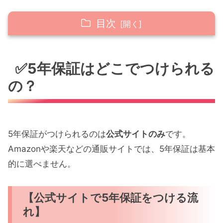
目次
✅5年保証はどこでつけられるの？
✅5年保証はどこでつけられる
【公式サイトで5年保証をつける流れ】
の？
✅5年保証の金額は？
✅そもそも5年保証って必要？
【私の体験談】
5年保証がつけられるのは
公式サイトのみ
です。
【5年保証をおすすめしたい人】
Amazonや楽天などの通販サイトでは、5年保証は基本
的に選べません。
✅最後に｜5年保証をつけることは「自分や
家族への保険」
【公式サイトで5年保証をつける流
れ】